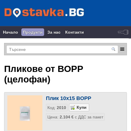
Начало
Продукти
За нас
Контакти
Пликове от BOPP
(целофан)
Плик 10х15 BOPP
Код:
2010
Цена:
2.104
€
с ДДС за пакет