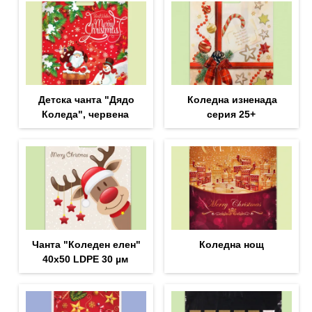
Детска чанта "Дядо
Коледна изненада
Коледа", червена
серия 25+
Чанта "Коледен елен"
Коледна нощ
40х50 LDPE 30 µм