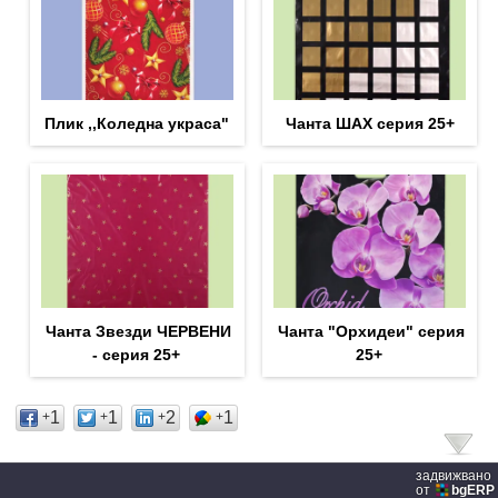
Плик ,,Коледна украса"
Чанта ШАХ серия 25+
Чанта Звезди ЧЕРВЕНИ
Чанта "Орхидеи" серия
- серия 25+
25+
1
1
2
1
+
+
+
+
задвижвано
от
bgERP