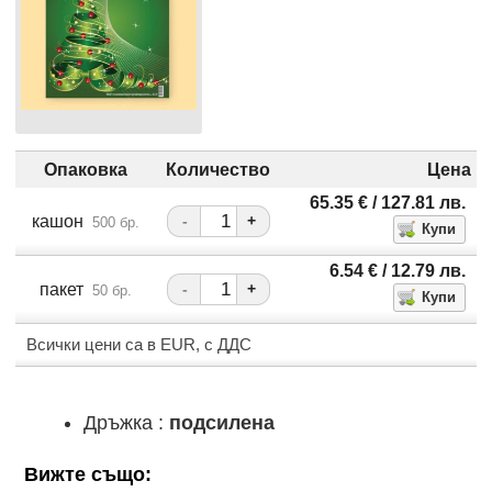
Опаковка
Количество
Цена
65.35
€
/ 127.81
лв.
кашон
-
+
500 бр.
6.54
€
/ 12.79
лв.
пакет
-
+
50 бр.
Всички цени са в EUR, с ДДС
Дръжка :
подсилена
Вижте също: