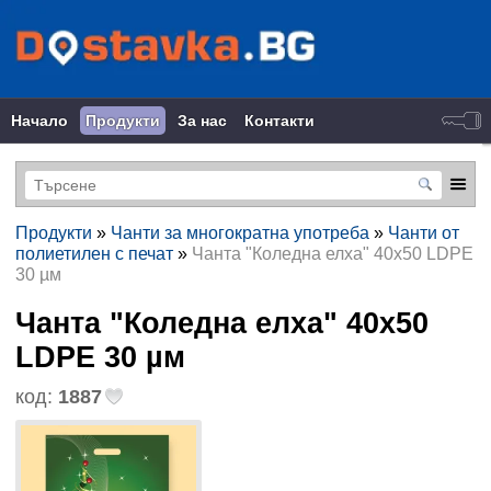
Начало
Продукти
За нас
Контакти
Продукти
»
Чанти за многократна употреба
»
Чанти от
полиетилен с печат
»
Чанта "Коледна елха" 40х50 LDPE
30 µм
Чанта "Коледна елха" 40х50
LDPE 30 µм
код:
1887