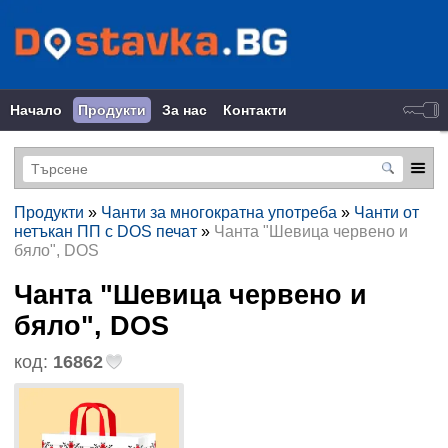
Начало
Продукти
За нас
Контакти
Продукти
»
Чанти за многократна употреба
»
Чанти от
нетъкан ПП с DOS печат
»
Чанта "Шевица червено и
бяло", DOS
Чанта "Шевица червено и
бяло", DOS
код:
16862