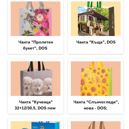
Чанта "Пролетен
Чанта "Къща", DOS
букет", DOS
Чанта "Кученца"
Чанта "Слънчогледи",
32+12/30.5, DOS new
нова - DOS;