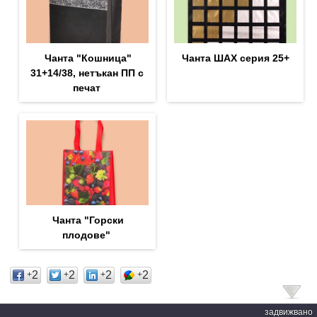
Чанта "Кошница"
Чанта ШАХ серия 25+
31+14/38, нетъкан ПП с
печат
Чанта "Горски
плодове"
2
2
2
2
+
+
+
+
задвижвано