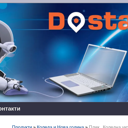
онтакти
Продукти
»
Коледа и Нова година
»
Плик ,,Коледна ук