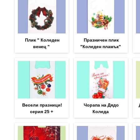
Плик " Коледен
Празничен плик
венец "
"Коледен пламък"
Весели празници!
Чорапа на Дядо
серия 25 +
Коледа