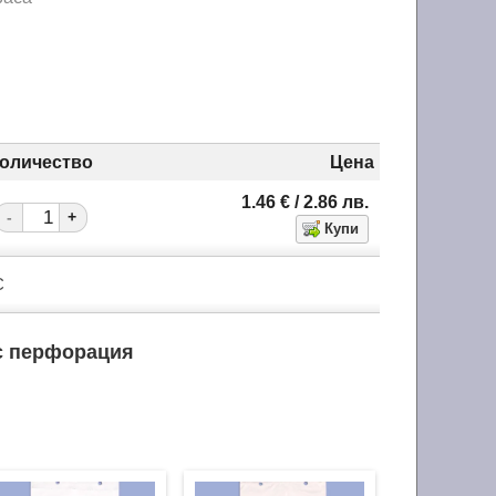
оличество
Цена
1.46
€
/ 2.86
лв.
-
+
С
 с перфорация