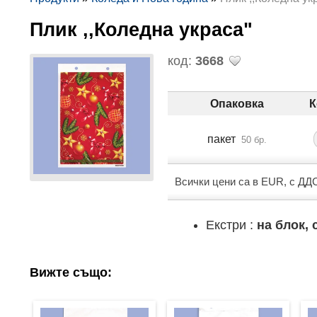
Плик ,,Коледна украса"
код:
3668
Опаковка
К
пакет
50 бр.
Всички цени са в EUR, с ДД
Екстри :
на блок,
Вижте също: