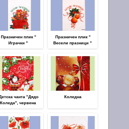
Празничен плик "
Празничен плик "
Играчки "
Весели празници "
Детска чанта "Дядо
Коледна
Коледа", червена