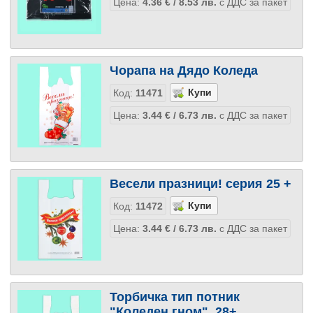
Цена:
4.36
€
/ 8.53
лв.
с ДДС за пакет
Чорапа на Дядо Коледа
Код:
11471
Цена:
3.44
€
/ 6.73
лв.
с ДДС за пакет
Весели празници! серия 25 +
Код:
11472
Цена:
3.44
€
/ 6.73
лв.
с ДДС за пакет
Торбичка тип потник
"Коледен гном", 28+