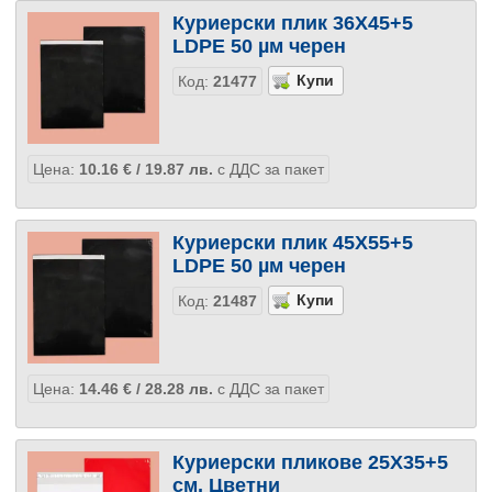
Куриерски плик 36Х45+5
LDPE 50 µм черен
Код:
21477
Цена:
10.16
€
/ 19.87
лв.
с ДДС за пакет
Куриерски плик 45Х55+5
LDPE 50 µм черен
Код:
21487
Цена:
14.46
€
/ 28.28
лв.
с ДДС за пакет
Куриерски пликове 25Х35+5
см, Цветни