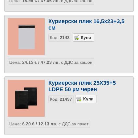
Цена:
18.95
€
/ 37.06
лв.
с ДДС за кашон
Куриерски плик 16,5х23+3,5
см
Код:
2143
Цена:
24.15
€
/ 47.23
лв.
с ДДС за кашон
Куриерски плик 25Х35+5
LDPE 50 µм черен
Код:
21497
Цена:
6.20
€
/ 12.13
лв.
с ДДС за пакет