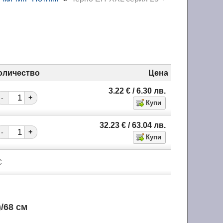
оличество
Цена
3.22
€
/ 6.30
лв.
-
+
32.23
€
/ 63.04
лв.
-
+
С
)/68 см