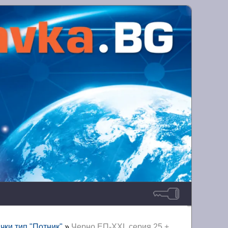
чки тип "Потник"
»
Черно ЕП-XXL серия 25 +