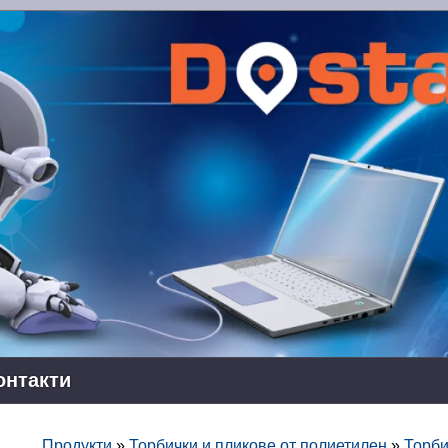
онтакти
Продукти
»
Торбички и пликове от полиетилен
»
Торби