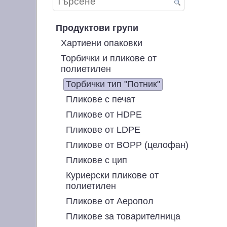
Продуктови групи
Хартиени опаковки
Торбички и пликове от
полиетилен
Торбички тип "Потник"
Пликове с печат
Пликове от HDPE
Пликове от LDPE
Пликове от BOPP (целофан)
Пликове с цип
Куриерски пликове от
полиетилен
Пликове от Аеропол
Пликове за товарителница