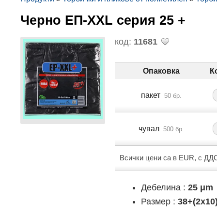
Черно ЕП-XXL серия 25 +
код:
11681
Опаковка
К
пакет
50 бр.
чувал
500 бр.
Всички цени са в EUR, с ДД
Дебелина :
25 μm
Размер :
38+(2x10