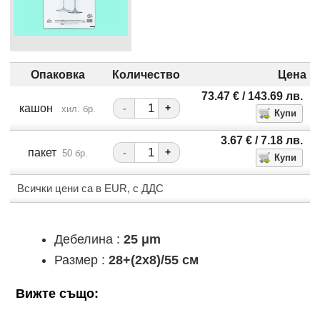
Опаковка
Количество
Цена
73.47
€
/ 143.69
лв.
кашон
-
+
хил. бр.
3.67
€
/ 7.18
лв.
пакет
-
+
50 бр.
Всички цени са в EUR, с ДДС
Дебелина :
25 μm
Размер :
28+(2x8)/55 см
Вижте също: