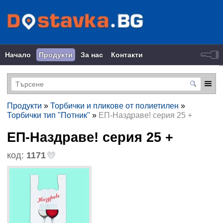
Начало
Продукти
За нас
Контакти
Продукти
»
Торбички и пликове от полиетилен
»
Торбички тип "Потник"
»
ЕП-Наздраве! серия 25 +
ЕП-Наздраве! серия 25 +
код:
1171