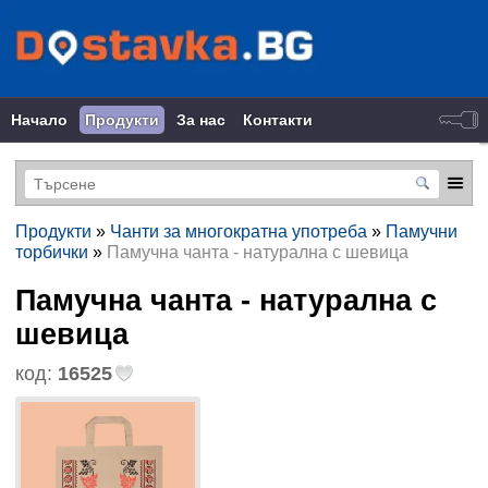
Начало
Продукти
За нас
Контакти
Продукти
»
Чанти за многократна употреба
»
Памучни
торбички
»
Памучна чанта - натурална с шевица
Памучна чанта - натурална с
шевица
код:
16525