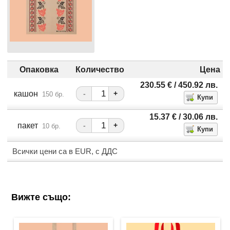
Опаковка
Количество
Цена
230.55
€
/ 450.92
лв.
кашон
-
+
150 бр.
15.37
€
/ 30.06
лв.
пакет
-
+
10 бр.
Всички цени са в EUR, с ДДС
Вижте също: