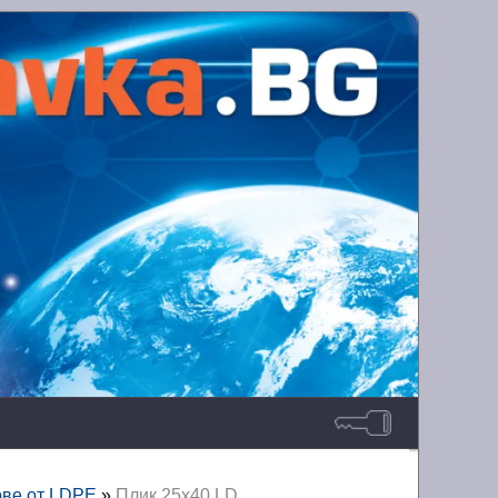
ве от LDPE
»
Плик 25х40 LD