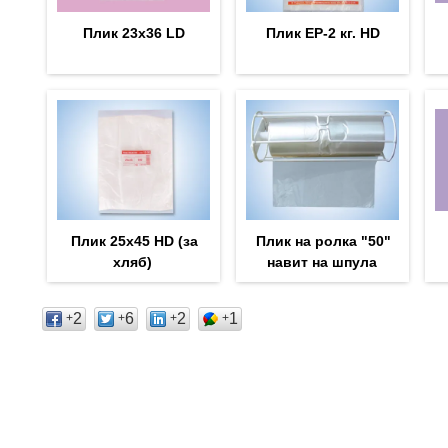
Плик 23х36 LD
Плик EP-2 кг. HD
Плик 25х45 HD (за
Плик на ролка "50"
хляб)
навит на шпула
2
6
2
1
+
+
+
+