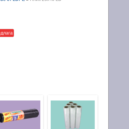
едлага