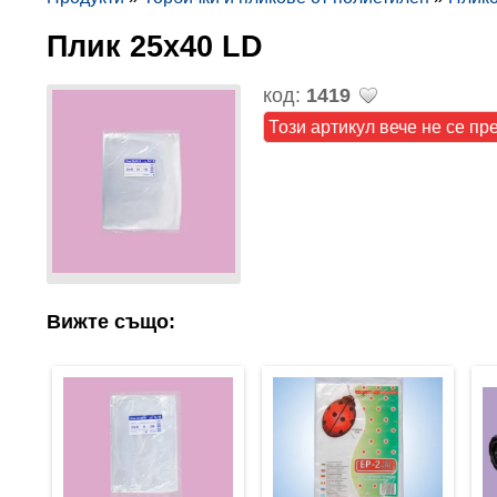
Плик 25х40 LD
код:
1419
Този артикул вече не се пр
Вижте също: