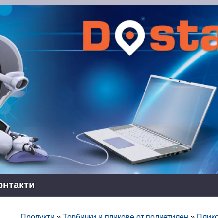
онтакти
Продукти
»
Торбички и пликове от полиетилен
»
Плико