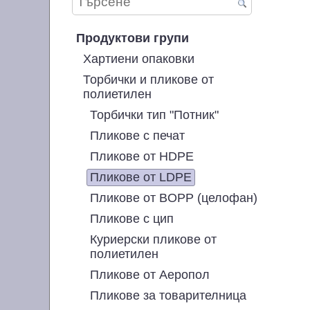
Продуктови групи
Хартиени опаковки
Торбички и пликове от
полиетилен
Торбички тип "Потник"
Пликове с печат
Пликове от HDPE
Пликове от LDPE
Пликове от BOPP (целофан)
Пликове с цип
Куриерски пликове от
полиетилен
Пликове от Аеропол
Пликове за товарителница