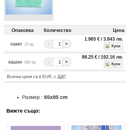
Опаковка
Количество
Цена
1.965
€
/ 3.843
лв.
пакет
-
+
10 бр.
98.25
€
/ 192.16
лв.
кашон
-
+
500 бр.
Всички цени са в EUR, с ДДС
Размер :
65x95 cm
Вижте също: